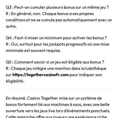
Q3 : Peut-on cumuler plusieurs bonus sur un même jeu ?
R : En général, non. Chaque bonus a ses propres
conditions et ne se cumule pas automatiquement avec un
autre.
Q4 : Faut-il miser un minimum pour activer les bonus ?
R : Oui, surtout pour les jackpots progressifs où une mise
minimale est souvent requise.
Q5 : Comment savoir si un jeu est éligible aux bonus ?
R : Chaque jeu intègre une mention dans la ludothèque
sur
https://togethercasinofr.com
pour indiquer son
éligibilité.
En résumé, Casino Together mise sur un système de
bonus fortement lié aux machines à sous, avec une belle
ouverture vers les jeux live lors d’événements ponctuels.
Cette approche offre aux joueurs une expérience riche,