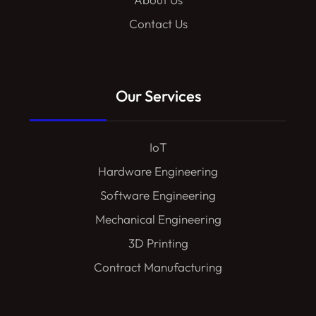
Contact Us
Our Services
IoT
Hardware Engineering
Software Engineering
Mechanical Engineering
3D Printing
Contract Manufacturing