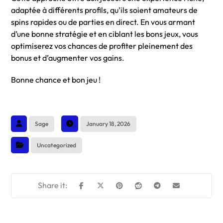
adaptée à différents profils, qu’ils soient amateurs de
spins rapides ou de parties en direct. En vous armant
d’une bonne stratégie et en ciblant les bons jeux, vous
optimiserez vos chances de profiter pleinement des
bonus et d’augmenter vos gains.
Bonne chance et bon jeu !
Sage
January 18, 2026
Uncategorized