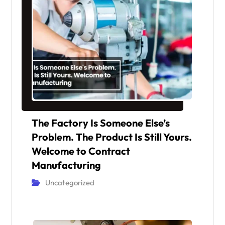
The Factory Is Someone Else’s
Problem. The Product Is Still Yours.
Welcome to Contract
Manufacturing
Uncategorized