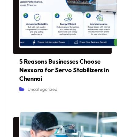
5 Reasons Businesses Choose
Nexxora for Servo Stabilizers in
Chennai
Uncategorized