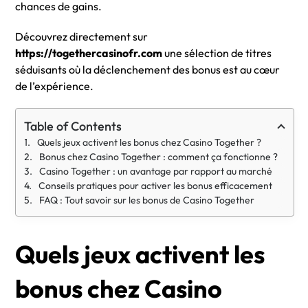
chances de gains.
Découvrez directement sur
https://togethercasinofr.com
une sélection de titres
séduisants où la déclenchement des bonus est au cœur
de l’expérience.
Table of Contents
Quels jeux activent les bonus chez Casino Together ?
Bonus chez Casino Together : comment ça fonctionne ?
Casino Together : un avantage par rapport au marché
Conseils pratiques pour activer les bonus efficacement
FAQ : Tout savoir sur les bonus de Casino Together
Quels jeux activent les
bonus chez Casino