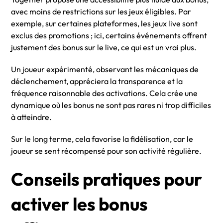
avec moins de restrictions sur les jeux éligibles. Par
exemple, sur certaines plateformes, les jeux live sont
exclus des promotions ; ici, certains événements offrent
justement des bonus sur le live, ce qui est un vrai plus.
Un joueur expérimenté, observant les mécaniques de
déclenchement, appréciera la transparence et la
fréquence raisonnable des activations. Cela crée une
dynamique où les bonus ne sont pas rares ni trop difficiles
à atteindre.
Sur le long terme, cela favorise la fidélisation, car le
joueur se sent récompensé pour son activité régulière.
Conseils pratiques pour
activer les bonus