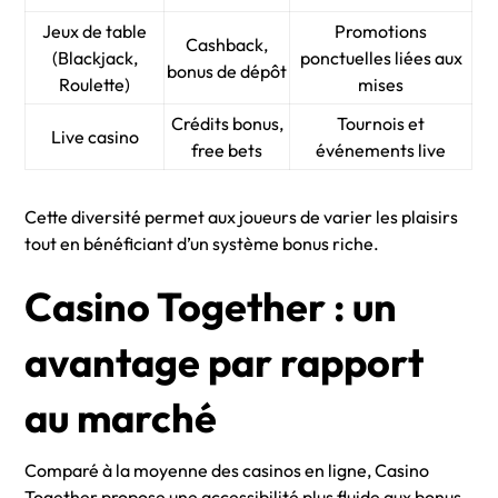
Jeux de table
Promotions
Cashback,
(Blackjack,
ponctuelles liées aux
bonus de dépôt
Roulette)
mises
Crédits bonus,
Tournois et
Live casino
free bets
événements live
Cette diversité permet aux joueurs de varier les plaisirs
tout en bénéficiant d’un système bonus riche.
Casino Together : un
avantage par rapport
au marché
Comparé à la moyenne des casinos en ligne, Casino
Together propose une accessibilité plus fluide aux bonus,