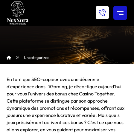
Uncategorized
En tant que SEO-copieur avec une décennie
d’expérience dans l’iGaming, je décortique aujourd’hui
pour vous l’univers des bonus chez Casino Together.
Cette plateforme se distingue par son approche
dynamique des promotions et récompenses, offrant aux
joueurs une expérience lucrative et variée. Mais quels
jeux précisément activent ces bonus ? C’est ce que nous
allons explorer, en vous guidant pour maximiser vos