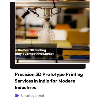
Precision 3D Prototype Printing
Services in India for Modern
Industries
Uncategorized